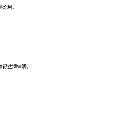
现盈利。
赚得盆满钵满。