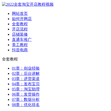
网站首页
如何开网店
全套教程
开店流程
店铺装修
直通车推广
美工教程
抖音电商
全套教程
01章：创业经验
02章：后台讲解
03章：进货渠道
04章：发布宝贝
05章：淘宝助理
06章：发货操作
07章：数据分析
08章：优化排名