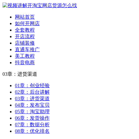
网站首页
如何开网店
全套教程
开店流程
店铺装修
直通车推广
美工教程
抖音电商
03章：进货渠道
01章：创业经验
02章：后台讲解
03章：进货渠道
04章：发布宝贝
05章：淘宝助理
06章：发货操作
07章：数据分析
08章：优化排名