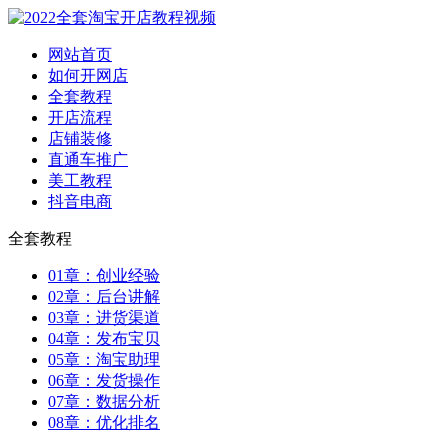
网站首页
如何开网店
全套教程
开店流程
店铺装修
直通车推广
美工教程
抖音电商
全套教程
01章：创业经验
02章：后台讲解
03章：进货渠道
04章：发布宝贝
05章：淘宝助理
06章：发货操作
07章：数据分析
08章：优化排名