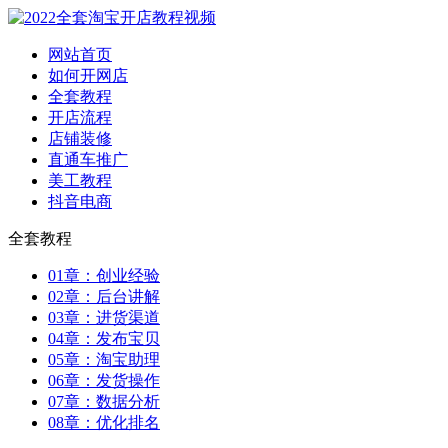
网站首页
如何开网店
全套教程
开店流程
店铺装修
直通车推广
美工教程
抖音电商
全套教程
01章：创业经验
02章：后台讲解
03章：进货渠道
04章：发布宝贝
05章：淘宝助理
06章：发货操作
07章：数据分析
08章：优化排名