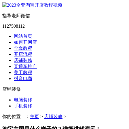
指导老师微信
1127508112
网站首页
如何开网店
全套教程
开店流程
店铺装修
直通车推广
美工教程
抖音电商
店铺装修
电脑装修
手机装修
你的位置：：
主页
>
店铺装修
>
淘宝主图是什么样子的？详细讲解演示！