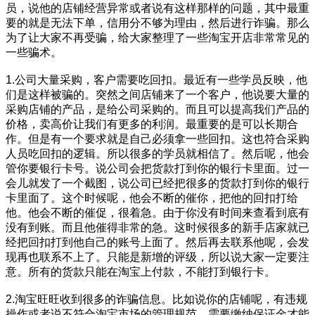
员，说他的店铺经营异常或者说有这样那样的问题，其中最重
要的就是无法下单，信用分不够为理由，然后进行诈骗。那么
为了让大家不再受骗，给大家整理了一些淘宝开店非常常见的
一些骗术。
1.公司大量采购，客户需要吃回扣。最近有一些学员反映，他
们是这样被骗的。突然之间店铺来了一个客户，他说要大量的
采购店铺的产品，是给公司采购的。而且可以提高我们产品的
价格，卖高价让我们有更多的利润。最重要的是可以长期合
作。但是有一个要求就是自己必须拿一些回扣。这也符合采购
人员吃回扣的逻辑。所以很多的学员就相信了。然后呢，他会
管你要银行卡号。说公司会把货款打到你的银行卡里面。过一
会儿就发了一个截图，说公司已经把很多的货款打到你的银行
卡里面了。这个时候呢，他会不断的催你，把他的回扣打给
他。他会不断的催促，很着急。由于你没有时间来查看到底有
没有到账。而且他催得非常的急。这时候很多的新手店家就已
经把回扣打到他自己的账号上面了。然后再去联系他呢，会发
现再也联系不上了。只能是新增的评级，所以说大家一定要注
意。所有的货款只能在淘宝上付款，不能打到银行卡。
2.淘宝旺旺收到很多的诈骗信息。比如说你的店铺呢，有违规
操作或者说不符合淘宝市场的管理规范，需要缴纳保证金才能